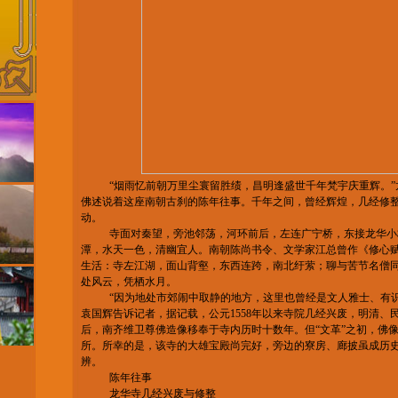
“烟雨忆前朝万里尘寰留胜绩，昌明逢盛世千年梵宇庆重辉。
佛述说着这座南朝古刹的陈年往事。千年之间，曾经辉煌，几经修
动。
寺面对秦望，旁池邻荡，河环前后，左连广宁桥，东接龙华小
潭，水天一色，清幽宜人。南朝陈尚书令、文学家江总曾作《修心
生活：寺左江湖，面山背壑，东西连跨，南北纡萦；聊与苦节名僧
处风云，凭栖水月。
“因为地处市郊闹中取静的地方，这里也曾经是文人雅士、有
袁国辉告诉记者，据记载，公元1558年以来寺院几经兴废，明清、
后，南齐维卫尊佛造像移奉于寺内历时十数年。但“文革”之初，佛
所。所幸的是，该寺的大雄宝殿尚完好，旁边的寮房、廊披虽成历
辨。
陈年往事
龙华寺几经兴废与修整