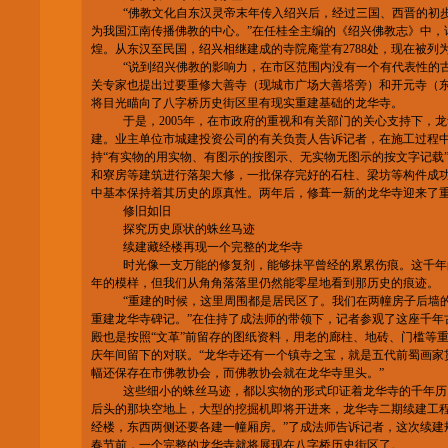
“佛教文化自东汉灵帝末年传入绍兴后，经过三国、西晋的初
为我国江南传播佛教的中心。”在任桂全主编的《绍兴佛教志》中，
煌。从东汉至民国，绍兴相继建成的寺院庵堂有2788处，现在被列
“说到绍兴佛教的影响力，在市区范围内没有一个有代表性的
关专家也提出过要重修大善寺（现城市广场大善塔旁）和开元寺（
将目光瞄向了八字桥历史街区里有现实重建基础的龙华寺。
于是，2005年，在市政府的重视和有关部门的关心支持下，
建。业主单位市城建投资公司的有关负责人告诉记者，在施工过程中
持“有实物的用实物、有图示的按图示、无实物无图示的按文字记载
和寮房等建筑进行落架大修，一批保存完好的石柱、梁坊等构件成
中基本保持着其历史的原真性。两年后，修葺一新的龙华寺迎来了
修旧如旧
探究历史原状的蛛丝马迹
续建藏经楼再现一个完整的龙华寺
时光像一支万能的修复剂，能够抹平曾经的累累伤痕。这千年
年的模样，但我们从角角落落里仍然能零星地看到那历史的痕迹。
“重建的时候，这里周围都是居民区了。我们在两幢房子后墙
重建龙华寺碑记。”在住持了成法师的带领下，记者参观了这座千年
殿也是按照“文革”前留存的图纸资料，用老的廊柱、地砖、门槛等
庆年间留下的对联。“龙华寺还有一个镇寺之宝，就是五代前蜀画家
幅还保存在市佛教协会，而佛教协会就在龙华寺里头。”
这些细小的蛛丝马迹，都以实物的形式印证着龙华寺的千年历
后头的那块空地上，大型的挖掘机即将开进来，龙华寺二期续建工程
经楼，东西两侧还要各建一幢厢房。”了成法师告诉记者，这次续建
春节前，一个完整的龙华寺就将展现在八字桥历史街区了。