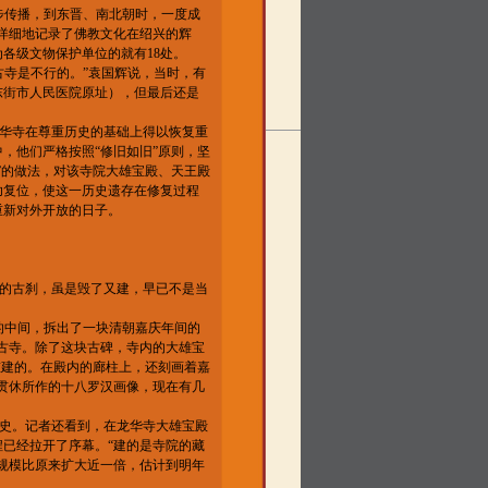
步传播，到东晋、南北朝时，一度成
详细地记录了佛教文化在绍兴的辉
为各级文物保护单位的就有18处。
古寺是不行的。”袁国辉说，当时，有
东街市人民医院原址），但最后还是
龙华寺在尊重历史的基础上得以恢复重
，他们严格按照“修旧如旧”原则，坚
”的做法，对该寺院大雄宝殿、天王殿
功复位，使这一历史遗存在修复过程
重新对外开放的日子。
的古刹，虽是毁了又建，早已不是当
的中间，拆出了一块清朝嘉庆年间的
古寺。除了这块古碑，寺内的大雄宝
重建的。在殿内的廊柱上，还刻画着嘉
贯休所作的十八罗汉画像，现在有几
史。记者还看到，在龙华寺大雄宝殿
已经拉开了序幕。“建的是寺院的藏
规模比原来扩大近一倍，估计到明年