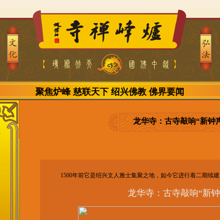
聚焦炉峰
慈联天下
绍兴佛教
佛界要闻
龙华寺：古寺敲响“新钟声
1500年前它是绍兴文人雅士集聚之地，如今它进行着二期续
龙华寺：古寺敲响“新钟