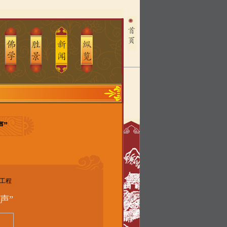
”
建工程
声”