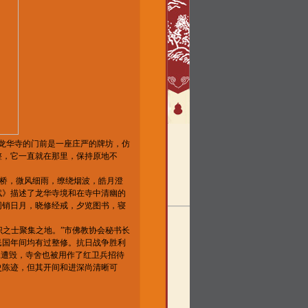
”龙华寺的门前是一座庄严的牌坊，仿
整，它一直就在那里，保持原地不
桥，微风细雨，缭绕烟波，皓月澄
赋》描述了龙华寺境和在寺中清幽的
同销日月，晓修经戒，夕览图书，寝
识之士聚集之地。”市佛教协会秘书长
民国年间均有过整修。抗日战争胜利
像遭毁，寺舍也被用作了红卫兵招待
史陈迹，但其开间和进深尚清晰可