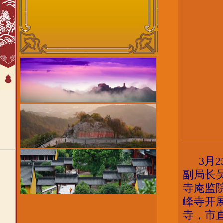
3
月
2
副局长
寺庵监
峰寺开
寺，市